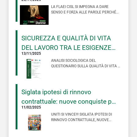
della violenza contro le donne.
LA FLAEI CISL SI IMPEGNA A DARE
SENSO E FORZA ALLE PAROLE PERCHÉ
INSIEME POSSIAMO DAVVERO CAMBIARE
LE COSE, NO…
SICUREZZA E QUALITÀ DI VITA
DEL LAVORO TRA LE ESIGENZE
13/11/2025
DEI LAVORATORI E LE SCELTE
ANALISI SOCIOLOGICA DEL
DELLE IMPRESE. IL RUOLO DEL
QUESTIONARIO SULLA QUALITÀ DI VITA E
DI LAVORO, SOMMINISTRATO AL
SINDACATO NELLA SOCIETA’
PERSONALE OPERATIVO D…
CHE CAMBIA
Siglata ipotesi di rinnovo
contrattuale: nuove conquiste per
11/02/2025
il settore!
UNITI SI VINCE!!! SIGLATA IPOTESI DI
RINNOVO CONTRATTUALE, NUOVE
CONQUISTE PER IL SETTORE! 312 EURO
DI A…