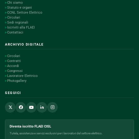
Chi siamo
▶
Statuto e organi
▶
CCNL Settore Elettrico
▶
Circolari
▶
Sedi regionali
▶
Iscriviti alla FLAEI
▶
Contattaci
▶
ARCHIVIO DIGITALE
Circolari
▶
Contratti
▶
Accordi
▶
Congressi
▶
Lavoratore Elettrico
▶
Photogallery
▶
SEGUICI
Diventa iscritto FLAEI CISL
Tutela, assistenza e servizi esclusivi per i lavoratori del settore elettrico.