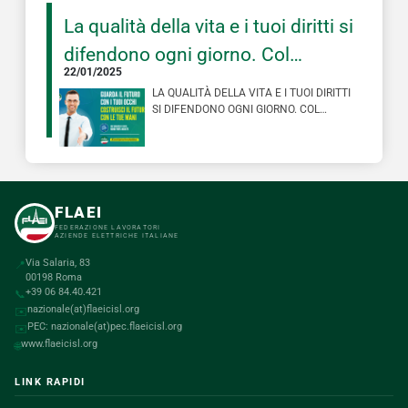
La qualità della vita e i tuoi diritti si
difendono ogni giorno. Col
22/01/2025
sindacato investi su di te
LA QUALITÀ DELLA VITA E I TUOI DIRITTI
SI DIFENDONO OGNI GIORNO. COL
SINDACATO INVESTI SU DI TE #ISCRI…
FLAEI
FEDERAZIONE LAVORATORI
AZIENDE ELETTRICHE ITALIANE
Via Salaria, 83
📍
00198 Roma
+39 06 84.40.421
📞
nazionale(at)flaeicisl.org
✉️
PEC: nazionale(at)pec.flaeicisl.org
✉️
www.flaeicisl.org
🌐
LINK RAPIDI