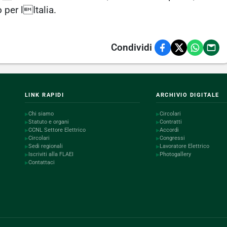
 per lItalia.
Condividi
LINK RAPIDI
ARCHIVIO DIGITALE
Chi siamo
Circolari
▶
▶
Statuto e organi
Contratti
▶
▶
CCNL Settore Elettrico
Accordi
▶
▶
Circolari
Congressi
▶
▶
Sedi regionali
Lavoratore Elettrico
▶
▶
Iscriviti alla FLAEI
Photogallery
▶
▶
Contattaci
▶