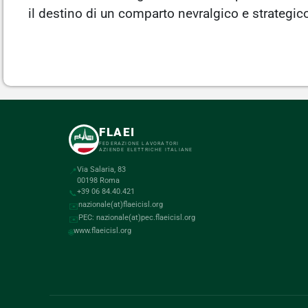
il destino di un comparto nevralgico e strategico
FLAEI
FEDERAZIONE LAVORATORI
AZIENDE ELETTRICHE ITALIANE
Via Salaria, 83
📍
00198 Roma
+39 06 84.40.421
📞
nazionale(at)flaeicisl.org
✉️
PEC: nazionale(at)pec.flaeicisl.org
✉️
www.flaeicisl.org
🌐