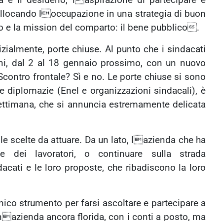
è il desiderio, laspirazione di partecipare e
collocando loccupazione in una strategia di buon
zio e la mission del comparto: il bene pubblico.
izialmente, porte chiuse. Al punto che i sindacati
oni, dal 2 al 18 gennaio prossimo, con un nuovo
Scontro frontale? Sì e no. Le porte chiuse si sono
ve diplomazie (Enel e organizzazioni sindacali), è
settimana, che si annuncia estremamente delicata
e scelte da attuare. Da un lato, lazienda che ha
e dei lavoratori, o continuare sulla strada
dacati e le loro proposte, che ribadiscono la loro
nico strumento per farsi ascoltare e partecipare a
 unazienda ancora florida, con i conti a posto, ma