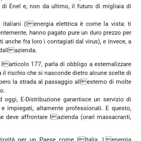
di Enel e, non da ultimo, il futuro di migliaia di
italiani (lenergia elettrica è come la vista: ti
entemente, hanno pagato pure un duro prezzo per
ti anche fra loro i contagiati dal virus), e invece, a
 dallazienda.
larticolo 177, parla di obbligo a esternalizzare
il rischio che si nasconde dietro alcune scelte di
bbero la strada al passaggio allesterno di molte
o.
 oggi, E-Distribuzione garantisce un servizio di
i e impiegati, altamente professionali. E questo,
che deve affrontare lazienda (orari massacranti,
priorità per un Paese come lItalia. Lenergia