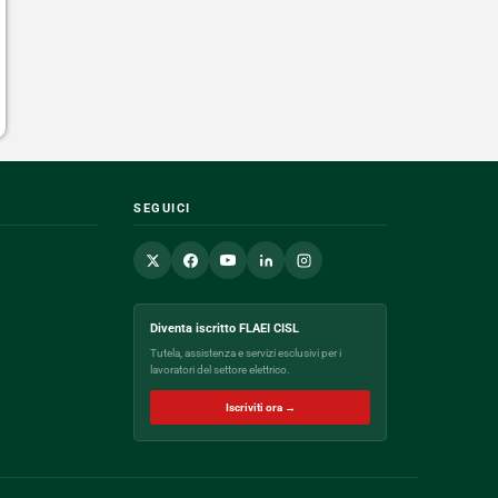
SEGUICI
Diventa iscritto FLAEI CISL
Tutela, assistenza e servizi esclusivi per i
lavoratori del settore elettrico.
Iscriviti ora →