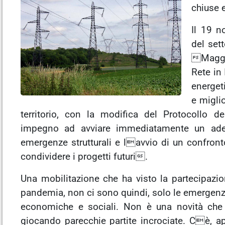
chiuse e
Il 19 n
del sett
Maggio
Rete in
energeti
e miglio
territorio, con la modifica del Protocollo del
impegno ad avviare immediatamente un adeg
emergenze strutturali e lavvio di un confront
condividere i progetti futuri.
Una mobilitazione che ha visto la partecipazi
pandemia, non ci sono quindi, solo le emergenz
economiche e sociali. Non è una novità che a
giocando parecchie partite incrociate. Cè, app