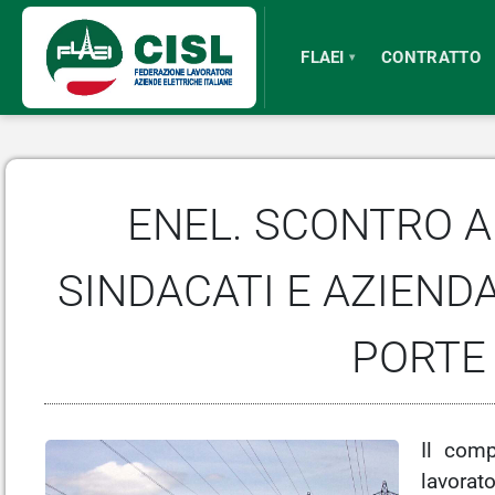
Skip
to
FLAEI
CONTRATTO
▾
main
content
ENEL. SCONTRO A
SINDACATI E AZIENDA
PORTE
Il comp
lavorato