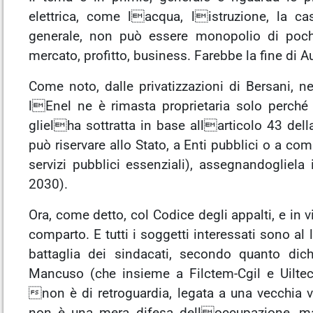
elettrica, come lacqua, listruzione, la c
generale, non può essere monopolio di poch
mercato, profitto, business. Farebbe la fine di 
Come noto, dalle privatizzazioni di Bersani, nel
lEnel ne è rimasta proprietaria solo perché
glielha sottratta in base allarticolo 43 della 
può riservare allo Stato, a Enti pubblici o a com
servizi pubblici essenziali), assegnandogliel
2030).
Ora, come detto, col Codice degli appalti, e in v
comparto. E tutti i soggetti interessati sono al
battaglia dei sindacati, secondo quanto dichi
Mancuso (che insieme a Filctem-Cgil e Uilte
non è di retroguardia, legata a una vecchia v