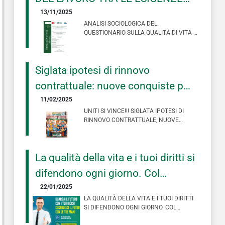
DEI LAVORATORI E LE SCELTE
13/11/2025
ANALISI SOCIOLOGICA DEL
DELLE IMPRESE. IL RUOLO DEL
QUESTIONARIO SULLA QUALITÀ DI VITA E
DI LAVORO, SOMMINISTRATO AL
SINDACATO NELLA SOCIETA’
PERSONALE OPERATIVO D…
CHE CAMBIA
Siglata ipotesi di rinnovo
contrattuale: nuove conquiste per
il settore!
11/02/2025
UNITI SI VINCE!!! SIGLATA IPOTESI DI
RINNOVO CONTRATTUALE, NUOVE
CONQUISTE PER IL SETTORE! 312 EURO
DI A…
La qualità della vita e i tuoi diritti si
difendono ogni giorno. Col
sindacato investi su di te
22/01/2025
LA QUALITÀ DELLA VITA E I TUOI DIRITTI
SI DIFENDONO OGNI GIORNO. COL
SINDACATO INVESTI SU DI TE #ISCRI…