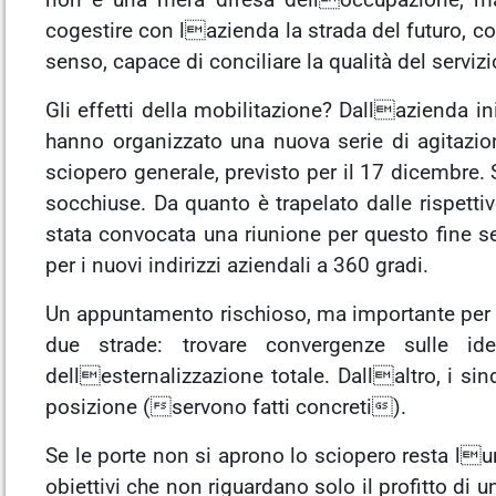
non è una mera difesa delloccupazione, ma 
cogestire con lazienda la strada del futuro, 
senso, capace di conciliare la qualità del servi
Gli effetti della mobilitazione? Dallazienda in
hanno organizzato una nuova serie di agitazi
sciopero generale, previsto per il 17 dicembre. 
socchiuse. Da quanto è trapelato dalle rispetti
stata convocata una riunione per questo fine 
per i nuovi indirizzi aziendali a 360 gradi.
Un appuntamento rischioso, ma importante per l
due strade: trovare convergenze sulle ide
dellesternalizzazione totale. Dallaltro, i sin
posizione (servono fatti concreti).
Se le porte non si aprono lo sciopero resta lu
obiettivi che non riguardano solo il profitto di