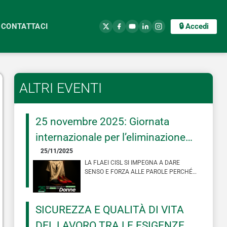
CONTATTACI
🔒 Accedi
ALTRI EVENTI
25 novembre 2025: Giornata
internazionale per l’eliminazione
della violenza contro le donne.
25/11/2025
LA FLAEI CISL SI IMPEGNA A DARE
SENSO E FORZA ALLE PAROLE PERCHÉ
INSIEME POSSIAMO DAVVERO CAMBIARE
LE COSE, NO…
SICUREZZA E QUALITÀ DI VITA
DEL LAVORO TRA LE ESIGENZE