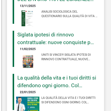
DEI LAVORATORI E LE SCELTE
13/11/2025
ANALISI SOCIOLOGICA DEL
DELLE IMPRESE. IL RUOLO DEL
QUESTIONARIO SULLA QUALITÀ DI VITA E
DI LAVORO, SOMMINISTRATO AL
SINDACATO NELLA SOCIETA’
PERSONALE OPERATIVO D…
CHE CAMBIA
Siglata ipotesi di rinnovo
contrattuale: nuove conquiste per
il settore!
11/02/2025
UNITI SI VINCE!!! SIGLATA IPOTESI DI
RINNOVO CONTRATTUALE, NUOVE
CONQUISTE PER IL SETTORE! 312 EURO
DI A…
La qualità della vita e i tuoi diritti si
difendono ogni giorno. Col
sindacato investi su di te
22/01/2025
LA QUALITÀ DELLA VITA E I TUOI DIRITTI
SI DIFENDONO OGNI GIORNO. COL
SINDACATO INVESTI SU DI TE #ISCRI…