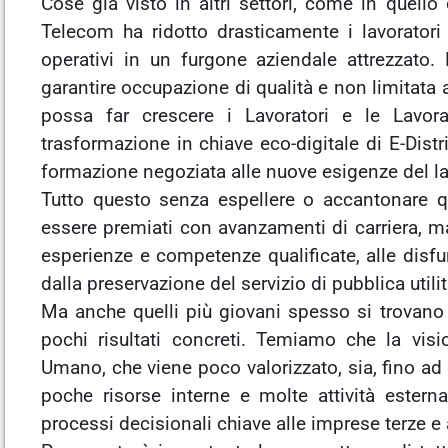
Cose già visto in altri settori, come in quell
Telecom ha ridotto drasticamente i lavoratori 
operativi in un furgone aziendale attrezzato
garantire occupazione di qualità e non limitata 
possa far crescere i Lavoratori e le Lavora
trasformazione in chiave eco-digitale di E-Distr
formazione negoziata alle nuove esigenze del la
Tutto questo senza espellere o accantonare qu
essere premiati con avanzamenti di carriera, m
esperienze e competenze qualificate, alle disfun
dalla preservazione del servizio di pubblica utilità
Ma anche quelli più giovani spesso si trovano
pochi risultati concreti. Temiamo che la visio
Umano, che viene poco valorizzato, sia, fino ad 
poche risorse interne e molte attività esternal
processi decisionali chiave alle imprese terze e 