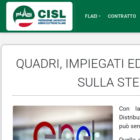
Skip
to
FLAEI
CONTRATTO
▾
main
content
QUADRI, IMPIEGATI E
SULLA STE
Con la
Distribu
può sent