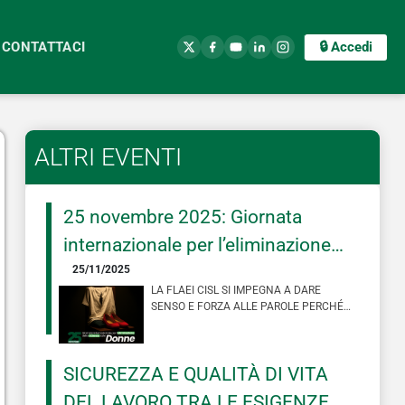
CONTATTACI
🔒 Accedi
ALTRI EVENTI
25 novembre 2025: Giornata
internazionale per l’eliminazione
della violenza contro le donne.
25/11/2025
LA FLAEI CISL SI IMPEGNA A DARE
SENSO E FORZA ALLE PAROLE PERCHÉ
INSIEME POSSIAMO DAVVERO CAMBIARE
LE COSE, NO…
SICUREZZA E QUALITÀ DI VITA
DEL LAVORO TRA LE ESIGENZE