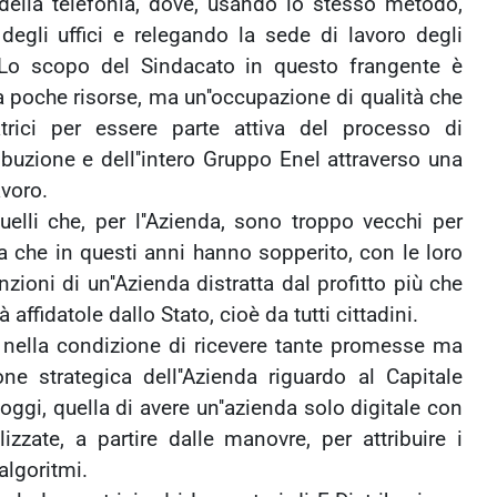
o della telefonia, dove, usando lo stesso metodo,
degli uffici e relegando la sede di lavoro degli
. Lo scopo del Sindacato in questo frangente è
a poche risorse, ma un''occupazione di qualità che
trici per essere parte attiva del processo di
ibuzione e dell''intero Gruppo Enel attraverso una
voro.
elli che, per l''Azienda, sono troppo vecchi per
a che in questi anni hanno sopperito, con le loro
zioni di un''Azienda distratta dal profitto più che
 affidatole dallo Stato, cioè da tutti cittadini.
 nella condizione di ricevere tante promesse ma
ne strategica dell''Azienda riguardo al Capitale
oggi, quella di avere un''azienda solo digitale con
izzate, a partire dalle manovre, per attribuire i
algoritmi.